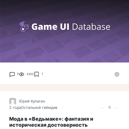
1
0
4920
Юрий Кулагин
2 года
Остальной геймдев
0
Мода в «Ведьмаке»: фантазия и
историческая достоверность