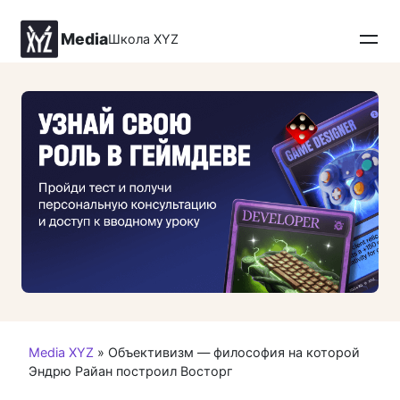
Перейти
к
Media
Школа XYZ
контенту
Media XYZ
»
Объективизм — философия на которой
Эндрю Райан построил Восторг