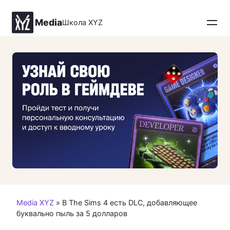
Перейти
к
Media
Школа XYZ
контенту
Media XYZ
»
В The Sims 4 есть DLC, добавляющее
буквально пыль за 5 долларов